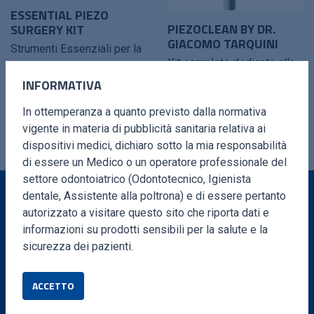
ESSENTIAL PIEZO
PIEZOCLEAN BY DR.
SURGERY KIT
GIACOMO TARQUINI
Strumenti Essenziali per la
Kit completo dedicato alla
Chirurgia Ossea Orale A
decontaminazione della
INFORMATIVA
cura del Dr. Marco Mozzati
superficie implantare.
In ottemperanza a quanto previsto dalla normativa
vigente in materia di pubblicità sanitaria relativa ai
dispositivi medici, dichiaro sotto la mia responsabilità
di essere un Medico o un operatore professionale del
settore odontoiatrico (Odontotecnico, Igienista
dentale, Assistente alla poltrona) e di essere pertanto
autorizzato a visitare questo sito che riporta dati e
VUOI MAGGIORI INFORMAZIONI?
informazioni su prodotti sensibili per la salute e la
sicurezza dei pazienti.
Compila il form e ti ricontatteremo in brevissimo
tempo
ACCETTO