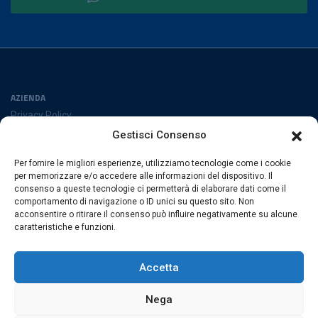
AZIENDA
Privacy Policy
Cookies Policy
Gestisci Consenso
Preferenze cookies
Per fornire le migliori esperienze, utilizziamo tecnologie come i cookie
SEGUICI SUI SOCIAL
per memorizzare e/o accedere alle informazioni del dispositivo. Il
consenso a queste tecnologie ci permetterà di elaborare dati come il
comportamento di navigazione o ID unici su questo sito. Non
acconsentire o ritirare il consenso può influire negativamente su alcune
caratteristiche e funzioni.
ESACROM SRL
Via Gioacchino Zambrini 6/A 40026 Imola (Bo) · Italia
Accetta
P.Iva 02007591205 · REA Bo 406328
Nega