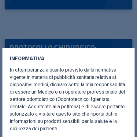
PROTOCOLLO CHIRURGICO:
INFORMATIVA
Assemblaggio
: Montare l’inserto metallico con la
camera di cavitazione in silicone medicale nel
In ottemperanza a quanto previsto dalla normativa
manipolo Surgyman e fissarlo con una chiave
vigente in materia di pubblicità sanitaria relativa ai
dinamometrica.
dispositivi medici, dichiaro sotto la mia responsabilità
di essere un Medico o un operatore professionale del
Procedura
: Sollevare un lembo a spessore totale,
settore odontoiatrico (Odontotecnico, Igienista
rimuovere il tessuto di granulazione e decontaminare
dentale, Assistente alla poltrona) e di essere pertanto
la superficie implantare interna ed esterna. Attivare il
autorizzato a visitare questo sito che riporta dati e
dispositivo per 3 minuti con pause ogni 60 secondi
informazioni su prodotti sensibili per la salute e la
(U 40, V 80, P 50).
sicurezza dei pazienti.