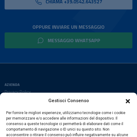
CHIAMA +39.0542.643527
OPPURE INVIARE UN MESSAGGIO
MESSAGGIO WHATSAPP
AZIENDA
Privacy Policy
Cookies Policy
Gestisci Consenso
Preferenze cookies
Per fornire le migliori esperienze, utilizziamo tecnologie come i cookie
SEGUICI SUI SOCIAL
per memorizzare e/o accedere alle informazioni del dispositivo. Il
consenso a queste tecnologie ci permetterà di elaborare dati come il
comportamento di navigazione o ID unici su questo sito. Non
acconsentire o ritirare il consenso può influire negativamente su alcune