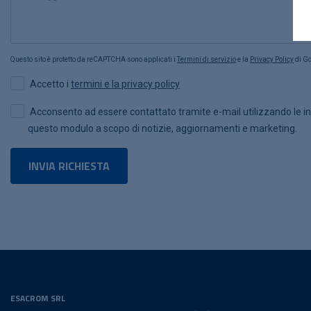
Questo sito è protetto da reCAPTCHA sono applicati i
Termini di servizio
e la
Privacy Policy
di Go
Accetto i
termini e la privacy policy
Acconsento ad essere contattato tramite e-mail utilizzando le in
questo modulo a scopo di notizie, aggiornamenti e marketing.
ESACROM SRL