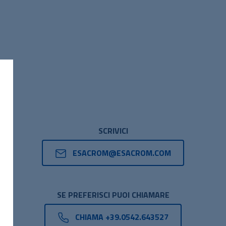
SCRIVICI
ESACROM@ESACROM.COM
SE PREFERISCI PUOI CHIAMARE
CHIAMA +39.0542.643527