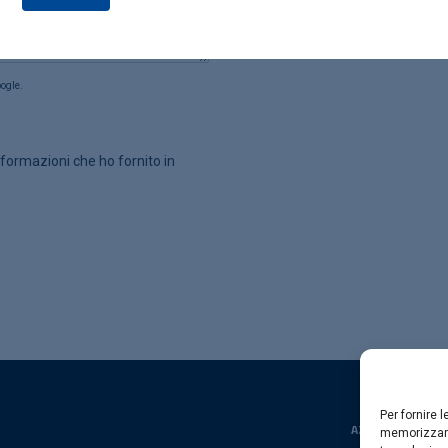
ogle.
formazioni che ho fornito in
Per fornire 
AZIENDA
memorizzare