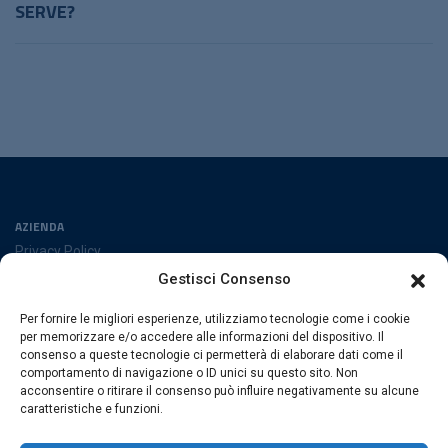
SERVE?
molli e migliorare il controllo chirurgico.
Durante l’irrigazione, la cavitazione può migliorare la
visibilità del campo operatorio e supportare la
gestione di detriti e sanguinamento, favorendo una
procedura più ordinata.
AZIENDA
Privacy Policy
Cookies Policy
Gestisci Consenso
Preferenze cookies
Per fornire le migliori esperienze, utilizziamo tecnologie come i cookie
SEGUICI SUI SOCIAL
per memorizzare e/o accedere alle informazioni del dispositivo. Il
consenso a queste tecnologie ci permetterà di elaborare dati come il
comportamento di navigazione o ID unici su questo sito. Non
acconsentire o ritirare il consenso può influire negativamente su alcune
caratteristiche e funzioni.
ESACROM SRL