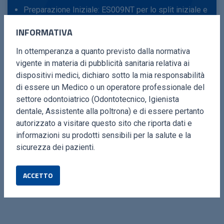
Preparazione Iniziale: ES009NT per lo split iniziale e
ES052XGT per il primo foro.
INFORMATIVA
Drilling Progressivo: ES02.8T, ES03.2T, ed ES03.6T
In ottemperanza a quanto previsto dalla normativa
per ampliare gradualmente il sito implantare.
vigente in materia di pubblicità sanitaria relativa ai
Svasatura Finale: ES0SV1T e ES0SV2T per
dispositivi medici, dichiaro sotto la mia responsabilità
perfezionare l’alloggio dell’impianto.
di essere un Medico o un operatore professionale del
settore odontoiatrico (Odontotecnico, Igienista
dentale, Assistente alla poltrona) e di essere pertanto
autorizzato a visitare questo sito che riporta dati e
informazioni su prodotti sensibili per la salute e la
sicurezza dei pazienti.
Ogni inserto è ottimizzato per migliorare precisione e
ACCETTO
sicurezza, riducendo i tempi operativi e migliorando i
risultati clinici.