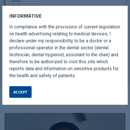
10:30
Coffee break
INFORMATIVE
11:30
In compliance with the provisions of current legislation
Zygomatic implant for the restoration of unilateral
on health advertising relating to medical devices, I
edentulous maxillary: an alternative to sinus lift - Dr.
declare under my responsibility to be a doctor or a
Jean Baptiste Verdino
professional operator in the dental sector (dental
technician, dental hygienist, assistant to the chair) and
12:30
therefore to be authorized to visit this site which
Dr. Guy McLellan
reports data and information on sensitive products for
the health and safety of patients.
ACCEPT
SPEAKER