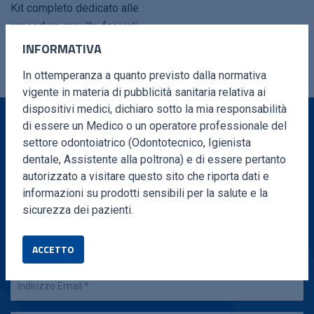
Kit completo dedicato alle
procedure maxillo-facciali.
INFORMATIVA
In ottemperanza a quanto previsto dalla normativa
vigente in materia di pubblicità sanitaria relativa ai
dispositivi medici, dichiaro sotto la mia responsabilità
di essere un Medico o un operatore professionale del
settore odontoiatrico (Odontotecnico, Igienista
VUOI MAGGIORI INFORMAZIONI?
dentale, Assistente alla poltrona) e di essere pertanto
autorizzato a visitare questo sito che riporta dati e
Compila il form e ti ricontatteremo in brevissimo
informazioni su prodotti sensibili per la salute e la
tempo
sicurezza dei pazienti.
ACCETTO