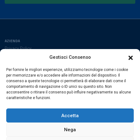
AZIENDA
Privacy Policy
Cookies Policy
Gestisci Consenso
Preferenze cookies
Per fornire le migliori esperienze, utilizziamo tecnologie come i cookie
SEGUICI SUI SOCIAL
per memorizzare e/o accedere alle informazioni del dispositivo. Il
consenso a queste tecnologie ci permetterà di elaborare dati come il
comportamento di navigazione o ID unici su questo sito. Non
acconsentire o ritirare il consenso può influire negativamente su alcune
caratteristiche e funzioni.
ESACROM SRL
Via Gioacchino Zambrini 6/A 40026 Imola (Bo) · Italia
Accetta
P.Iva 02007591205 · REA Bo 406328
Nega