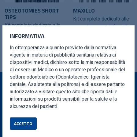
OSTEOTOMIES SHORT
MAXILLO
TIPS
Kit completo dedicato alle
Kit completo dedicato alle
procedure maxillo-facciali.
osteotomie ad alta
INFORMATIVA
efficienza.
In ottemperanza a quanto previsto dalla normativa
vigente in materia di pubblicità sanitaria relativa ai
dispositivi medici, dichiaro sotto la mia responsabilità
di essere un Medico o un operatore professionale del
settore odontoiatrico (Odontotecnico, Igienista
dentale, Assistente alla poltrona) e di essere pertanto
autorizzato a visitare questo sito che riporta dati e
VUOI MAGGIORI INFORMAZIONI?
informazioni su prodotti sensibili per la salute e la
sicurezza dei pazienti.
Compila il form e ti ricontatteremo in brevissimo
tempo
ACCETTO