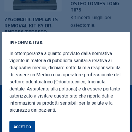
OSTEOTOMIES LONG
TIPS
Kit inserti lunghi per
ZYGOMATIC IMPLANTS
REMOVAL KIT BY DR.
osteotomie.
ANDREA TEDESCO
Kit completo per rimozione
INFORMATIVA
di impianti zigomatici
In ottemperanza a quanto previsto dalla normativa
minimamente invasiva.
vigente in materia di pubblicità sanitaria relativa ai
dispositivi medici, dichiaro sotto la mia responsabilità
di essere un Medico o un operatore professionale del
settore odontoiatrico (Odontotecnico, Igienista
dentale, Assistente alla poltrona) e di essere pertanto
autorizzato a visitare questo sito che riporta dati e
informazioni su prodotti sensibili per la salute e la
VUOI MAGGIORI INFORMAZIONI?
sicurezza dei pazienti.
Compila il form e ti ricontatteremo in brevissimo
ACCETTO
tempo