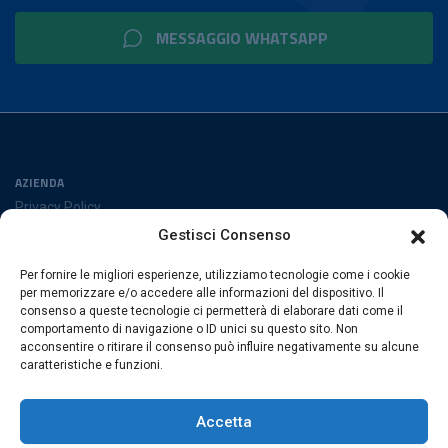
MESSAGGIO WHATSAPP
AZIENDA
Privacy Policy
Cookies Policy
Gestisci Consenso
Preferenze cookies
Per fornire le migliori esperienze, utilizziamo tecnologie come i cookie
SEGUICI SUI SOCIAL
per memorizzare e/o accedere alle informazioni del dispositivo. Il
consenso a queste tecnologie ci permetterà di elaborare dati come il
comportamento di navigazione o ID unici su questo sito. Non
acconsentire o ritirare il consenso può influire negativamente su alcune
caratteristiche e funzioni.
ESACROM SRL
Via Gioacchino Zambrini 6/A 40026 Imola (Bo) · Italia
Accetta
P.Iva 02007591205 · REA Bo 406328