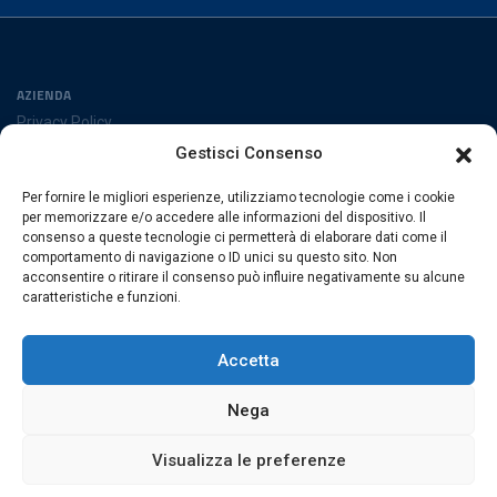
AZIENDA
Privacy Policy
Cookies Policy
Gestisci Consenso
Preferenze cookies
Per fornire le migliori esperienze, utilizziamo tecnologie come i cookie
SEGUICI SUI SOCIAL
per memorizzare e/o accedere alle informazioni del dispositivo. Il
consenso a queste tecnologie ci permetterà di elaborare dati come il
comportamento di navigazione o ID unici su questo sito. Non
acconsentire o ritirare il consenso può influire negativamente su alcune
caratteristiche e funzioni.
ESACROM SRL
Via Gioacchino Zambrini 6/A 40026 Imola (Bo) · Italia
Accetta
P.Iva 02007591205 · REA Bo 406328
Nega
Visualizza le preferenze
© 2026 Esacrom · Tutti i diritti sono riservati