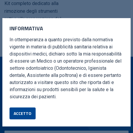
Kit completo dedicato alla
rimozione degli strumenti
rotti e alla preparazione del
canale.
INFORMATIVA
In ottemperanza a quanto previsto dalla normativa
vigente in materia di pubblicità sanitaria relativa ai
dispositivi medici, dichiaro sotto la mia responsabilità
di essere un Medico o un operatore professionale del
settore odontoiatrico (Odontotecnico, Igienista
dentale, Assistente alla poltrona) e di essere pertanto
VUOI MAGGIORI INFORMAZIONI?
autorizzato a visitare questo sito che riporta dati e
informazioni su prodotti sensibili per la salute e la
Compila il form e ti ricontatteremo in brevissimo
sicurezza dei pazienti.
tempo
ACCETTO