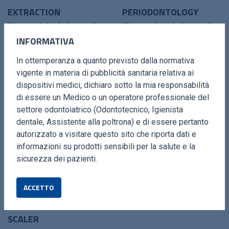
EXTRACTION
PERIODONTOLOGY
Kit completo dedicato alle
Kit completo dedicato alla
INFORMATIVA
estrazioni semplici o
pulizia delle forche e delle
complesse, alle
tasche.
In ottemperanza a quanto previsto dalla normativa
osteotomie e taglio del
vigente in materia di pubblicità sanitaria relativa ai
dente.
dispositivi medici, dichiaro sotto la mia responsabilità
di essere un Medico o un operatore professionale del
settore odontoiatrico (Odontotecnico, Igienista
dentale, Assistente alla poltrona) e di essere pertanto
autorizzato a visitare questo sito che riporta dati e
informazioni su prodotti sensibili per la salute e la
sicurezza dei pazienti.
ACCETTO
SCALER