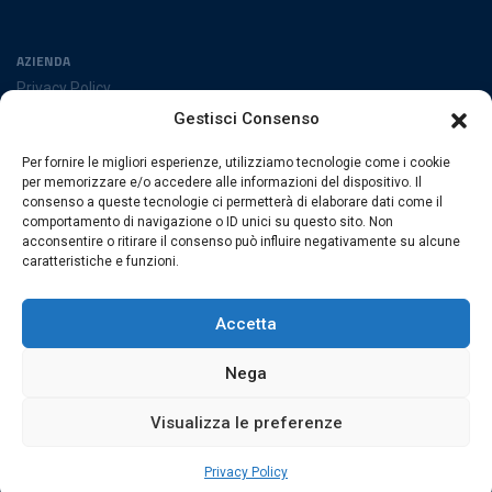
AZIENDA
Privacy Policy
Cookies Policy
Gestisci Consenso
Preferenze cookies
Per fornire le migliori esperienze, utilizziamo tecnologie come i cookie
SEGUICI SUI SOCIAL
per memorizzare e/o accedere alle informazioni del dispositivo. Il
consenso a queste tecnologie ci permetterà di elaborare dati come il
comportamento di navigazione o ID unici su questo sito. Non
acconsentire o ritirare il consenso può influire negativamente su alcune
caratteristiche e funzioni.
ESACROM SRL
Via Gioacchino Zambrini 6/A 40026 Imola (Bo) · Italia
Accetta
P.Iva 02007591205 · REA Bo 406328
Nega
Visualizza le preferenze
© 2026 Esacrom · Tutti i diritti sono riservati
web by
exnovo
Privacy Policy