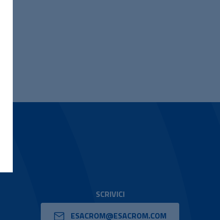
SCRIVICI
ESACROM@ESACROM.COM