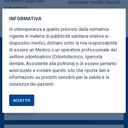
Kit inserti lunghi per
procedure maxillo-facciali.
osteotomie.
INFORMATIVA
In ottemperanza a quanto previsto dalla normativa
vigente in materia di pubblicità sanitaria relativa ai
dispositivi medici, dichiaro sotto la mia responsabilità
di essere un Medico o un operatore professionale del
settore odontoiatrico (Odontotecnico, Igienista
VUOI MAGGIORI INFORMAZIONI?
dentale, Assistente alla poltrona) e di essere pertanto
autorizzato a visitare questo sito che riporta dati e
Compila il form e ti ricontatteremo in brevissimo
informazioni su prodotti sensibili per la salute e la
tempo
sicurezza dei pazienti.
ACCETTO