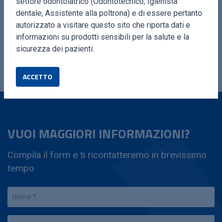
PICKING
settore odontoiatrico (Odontotecnico, Igienista
dentale, Assistente alla poltrona) e di essere pertanto
Kit completo dedicato a
autorizzato a visitare questo sito che riporta dati e
prelievo di chips ossee e
informazioni su prodotti sensibili per la salute e la
carotaggio.
sicurezza dei pazienti.
ACCETTO
VUOI MAGGIORI INFORMAZIONI?
Compila il form e ti ricontatteremo in brevissimo
tempo