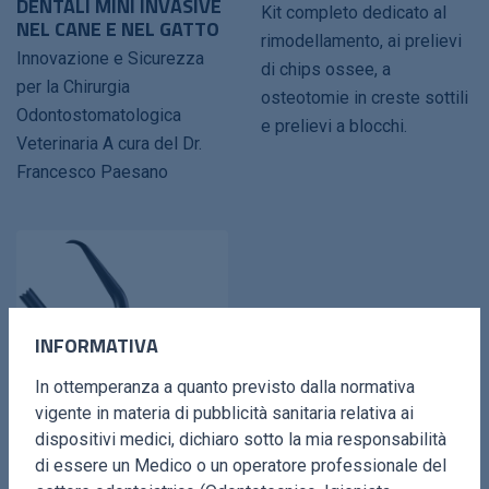
DENTALI MINI INVASIVE
Kit completo dedicato al
NEL CANE E NEL GATTO
rimodellamento, ai prelievi
Innovazione e Sicurezza
di chips ossee, a
per la Chirurgia
osteotomie in creste sottili
Odontostomatologica
e prelievi a blocchi.
Veterinaria A cura del Dr.
Francesco Paesano
INFORMATIVA
In ottemperanza a quanto previsto dalla normativa
vigente in materia di pubblicità sanitaria relativa ai
dispositivi medici, dichiaro sotto la mia responsabilità
di essere un Medico o un operatore professionale del
BONE SCRAPING &