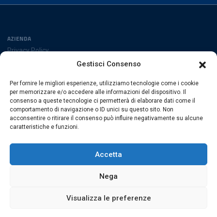
AZIENDA
Privacy Policy
Cookies Policy
Gestisci Consenso
Preferenze cookies
Per fornire le migliori esperienze, utilizziamo tecnologie come i cookie
SEGUICI SUI SOCIAL
per memorizzare e/o accedere alle informazioni del dispositivo. Il
consenso a queste tecnologie ci permetterà di elaborare dati come il
comportamento di navigazione o ID unici su questo sito. Non
acconsentire o ritirare il consenso può influire negativamente su alcune
caratteristiche e funzioni.
ESACROM SRL
Via Gioacchino Zambrini 6/A 40026 Imola (Bo) · Italia
Accetta
P.Iva 02007591205 · REA Bo 406328
Nega
Visualizza le preferenze
© 2026 Esacrom · Tutti i diritti sono riservati