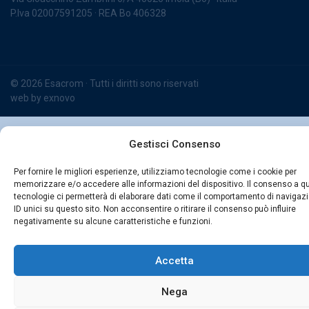
P.Iva 02007591205 · REA Bo 406328
© 2026 Esacrom · Tutti i diritti sono riservati
web by
exnovo
Gestisci Consenso
Per fornire le migliori esperienze, utilizziamo tecnologie come i cookie per
memorizzare e/o accedere alle informazioni del dispositivo. Il consenso a q
tecnologie ci permetterà di elaborare dati come il comportamento di navigaz
ID unici su questo sito. Non acconsentire o ritirare il consenso può influire
negativamente su alcune caratteristiche e funzioni.
Accetta
Nega