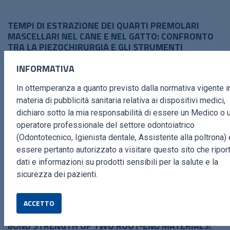
TEMPI DI ESTRAZIONE DEI QUARTI PREMOLARI
MASCELLARI NEL CANE E NEL GATTO: CONFRONTO
TRA LA PIEZOCHIRURGIA E GLI STRUMENTI
ROTATORI CONVENZIONALI
INFORMATIVA
Candidata: Elisa Antonucci
Relatrice: Prof.ssa
Simonetta Citi
Correlatore: Dottor Francesco Paesano
In ottemperanza a quanto previsto dalla normativa vigente i
HTTPS://WWW.ESACROM.COM/MEDIA/TESI-ANTONUCCI-ELISA.PDF
materia di pubblicità sanitaria relativa ai dispositivi medici,
dichiaro sotto la mia responsabilità di essere un Medico o 
TESI IN MEDICINA VETERINARIA: APPLICAZIONE DEL
operatore professionale del settore odontoiatrico
DEBRIDEMENT PIEZOELETTRICO NELLA
(Odontotecnico, Igienista dentale, Assistente alla poltrona) 
PODODERMATITE DEI RAPACI
essere pertanto autorizzato a visitare questo sito che ripor
Dr.ssa Passacantando Erika
Dr.ssa Smoglica Camilla
dati e informazioni su prodotti sensibili per la salute e la
Correlatore: Dr. Paesano Francesco
sicurezza dei pazienti.
HTTPS://WWW.ESACROM.COM/MEDIA/PASSACANTANDO-ERIKA-TESI-
MASTER.PDF
ACCETTO
COMPARATIVE EVALUATION OF THE PUSHOUT
BOND STRENGTH OF TWO ROOT-END MATERIALS: