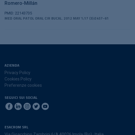
Romero-Millán
PMID: 22143735
MED ORAL PATOL ORAL CIR BUCAL. 2012 MAY 1;17 (3):E457-61
AZIENDA
Privacy Policy
Cookies Policy
Preferenze cookies
SEGUICI SUI SOCIAL
ESACROM SRL
Via Gioacchino Zambrini 6/A 40026 Imola (Bo) · Italia