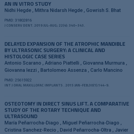
AN IN VITRO STUDY
Nidhi Hegde
Mithra Nidarsh Hegde
Gowrish S. Bhat
PMID: 31802816
J CONSERV DENT. 2019 JUL-AUG; 22(4): 340–343.
DELAYED EXPANSION OF THE ATROPHIC MANDIBLE
BY ULTRASONIC SURGERY: A CLINICAL AND
HISTOLOGIC CASE SERIES
Antonio Scarano
Adriano Piattelli
Giovanna Murmura
Giovanna Iezzi
Bartolomeo Assenza
Carlo Mancino
PMID: 25615922
INT J ORAL MAXILLOFAC IMPLANTS . 2015 JAN-FEB;30(1):144-9.
OSTEOTOMY IN DIRECT SINUS LIFT. A COMPARATIVE
STUDY OF THE ROTARY TECHNIQUE AND
ULTRASOUND
María Peñarrocha-Diago
Miguel Peñarrocha-Diago
Cristina Sanchez-Recio
David Peñarrocha-Oltra
Javier