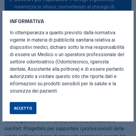
minimizza lo stress, permettendo al chirurgo di
concentrarsi sui risultati.
INFORMATIVA
Migliori risultati clinici
: Riduce i rischi intra-operatori
In ottemperanza a quanto previsto dalla normativa
e migliora il recupero postchirurgico.
vigente in materia di pubblicità sanitaria relativa ai
dispositivi medici, dichiaro sotto la mia responsabilità
di essere un Medico o un operatore professionale del
settore odontoiatrico (Odontotecnico, Igienista
dentale, Assistente alla poltrona) e di essere pertanto
autorizzato a visitare questo sito che riporta dati e
LA SOLUZIONE IDEALE PER
informazioni su prodotti sensibili per la salute e la
PROCEDURE COMPLESSE DI
sicurezza dei pazienti.
FORATURA OSSEA
ACCETTO
Con il Kit Foratura Ossea, Esacrom ore una soluzione
all’avanguardia che combina precisione, affidabilità e
comfort. Progettato per supportare i professionisti della