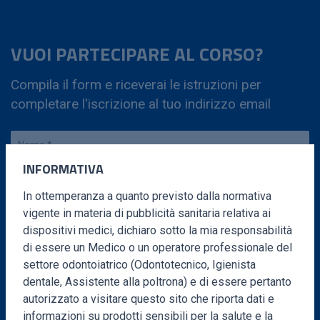
VUOI PARTECIPARE AL CORSO?
Compila il form e riceverai le istruzioni per
completare l'iscrizione al tuo indirizzo email
INFORMATIVA
In ottemperanza a quanto previsto dalla normativa
vigente in materia di pubblicità sanitaria relativa ai
dispositivi medici, dichiaro sotto la mia responsabilità
di essere un Medico o un operatore professionale del
settore odontoiatrico (Odontotecnico, Igienista
dentale, Assistente alla poltrona) e di essere pertanto
autorizzato a visitare questo sito che riporta dati e
DATI DI FATTURAZIONE
informazioni su prodotti sensibili per la salute e la